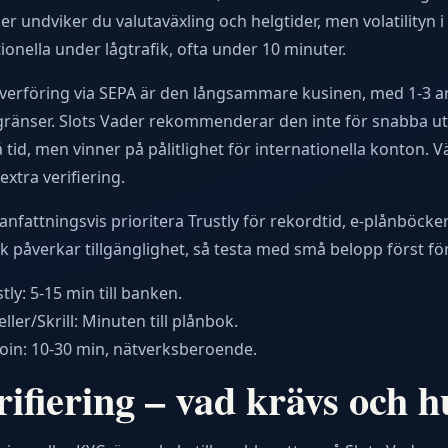
r undviker du valutaväxling och helgtider, men volatilityn i 
ionella under lågtrafik, ofta under 10 minuter.
erföring via SEPA är den långsammare kusinen, med 1-3 
gränser. Slots Vader rekommenderar den inte för snabba ut
 tid, men vinner på pålitlighet för internationella konton. Vä
extra verifiering.
fattningsvis prioritera Trustly för rekordtid, e-plånböcker 
ik påverkar tillgänglighet, så testa med små belopp först fö
tly: 5-15 min till banken.
ller/Skrill: Minuten till plånbok.
coin: 10-30 min, nätverksberoende.
rifiering – vad krävs och 