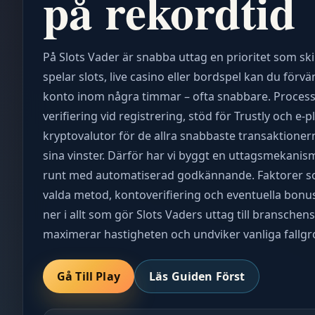
på rekordtid
På Slots Vader är snabba uttag en prioritet som sk
spelar slots, live casino eller bordspel kan du förv
konto inom några timmar – ofta snabbare. Process
verifiering vid registrering, stöd för Trustly och e-
kryptovalutor för de allra snabbaste transaktionerna
sina vinster. Därför har vi byggt en uttagsmekani
runt med automatiserad godkännande. Faktorer so
valda metod, kontoverifiering och eventuella bonus
ner i allt som gör Slots Vaders uttag till branschen
maximerar hastigheten och undviker vanliga fallgr
Gå Till Play
Läs Guiden Först