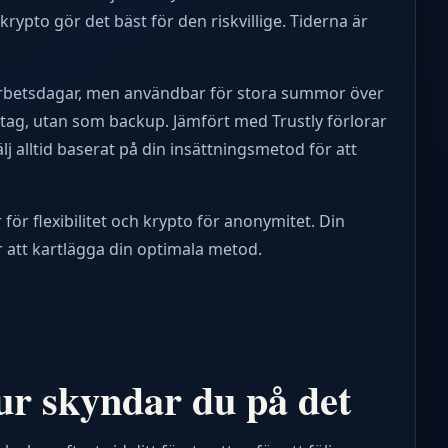
krypto gör det bäst för den riskvillige. Tiderna är
arbetsdagar, men användbar för stora summor över
tag, utan som backup. Jämfört med Trustly förlorar
lj alltid baserat på din insättningsmetod för att
för flexibilitet och krypto för anonymitet. Din
r att kartlägga din optimala metod.
hur skyndar du på det