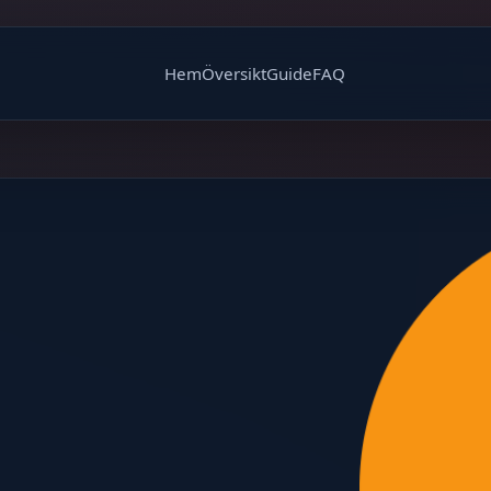
Hem
Översikt
Guide
FAQ