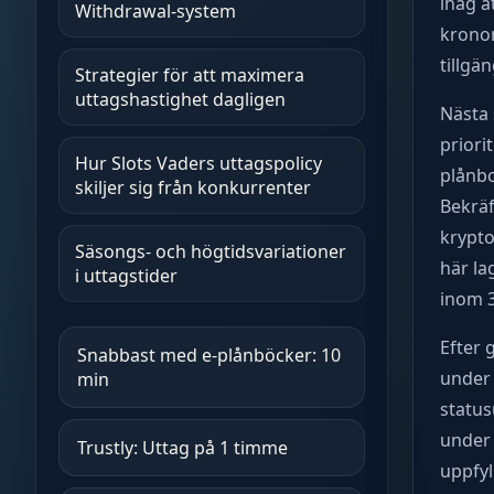
ihåg a
Withdrawal-system
kronor
tillgä
Strategier för att maximera
uttagshastighet dagligen
Nästa 
priori
Hur Slots Vaders uttagspolicy
plånbo
skiljer sig från konkurrenter
Bekräf
krypto
Säsongs- och högtidsvariationer
här la
i uttagstider
inom 3
Efter 
Snabbast med e-plånböcker: 10
under 
min
status
under 
Trustly: Uttag på 1 timme
uppfyl