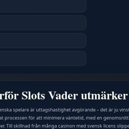
rför Slots Vader utmärker
enska spelare är uttagshastighet avgörande – det är ju vinst
pat processen för att minimera väntetid, med en genomsnitt
r. Till skillnad från många casinon med svensk licens slippe